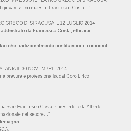
IO 2014 PRESSO IL TEATRO GRECO DI SIRACUSA
el giovanissimo maestro Francesco Costa…”
O GRECO DI SIRACUSA IL 12 LUGLIO 2014
e addestrato da Francesco Costa, efficace
litari che tradizionalmente costituiscono i momenti
TANIA IL 30 NOVEMBRE 2014
ia bravura e professionalità dal Coro Lirico
ne maestro Francesco Costa e presieduto da Alberto
rnazionale nel settore…”
ontemagno
SCA.