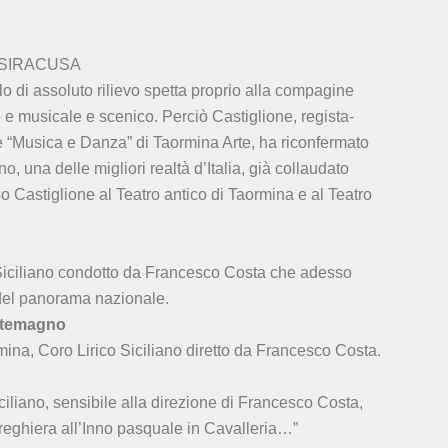
E SIRACUSA
 di assoluto rilievo spetta proprio alla compagine
o e musicale e scenico. Perciò Castiglione, regista-
one “Musica e Danza” di Taormina Arte, ha riconfermato
o, una delle migliori realtà d’Italia, già collaudato
so Castiglione al Teatro antico di Taormina e al Teatro
Siciliano condotto da Francesco Costa che adesso
 del panorama nazionale.
ontemagno
mina, Coro Lirico Siciliano diretto da Francesco Costa.
iliano, sensibile alla direzione di Francesco Costa,
Preghiera all’Inno pasquale in Cavalleria…”