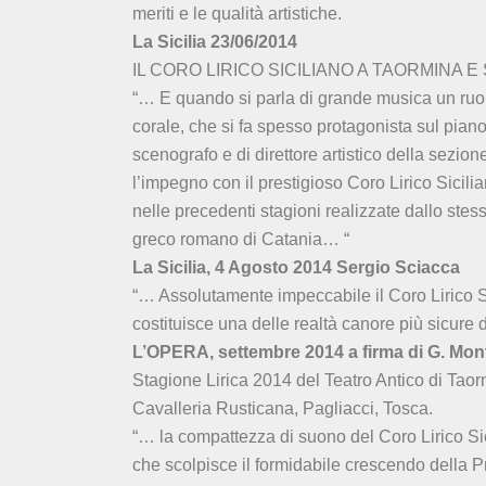
meriti e le qualità artistiche.
La Sicilia 23/06/2014
IL CORO LIRICO SICILIANO A TAORMINA 
“… E quando si parla di grande musica un ruolo
corale, che si fa spesso protagonista sul pian
scenografo e di direttore artistico della sezi
l’impegno con il prestigioso Coro Lirico Sicilian
nelle precedenti stagioni realizzate dallo stes
greco romano di Catania… “
La Sicilia, 4 Agosto 2014 Sergio Sciacca
“… Assolutamente impeccabile il Coro Lirico 
costituisce una delle realtà canore più sicure
L’OPERA, settembre 2014 a firma di G. M
Stagione Lirica 2014 del Teatro Antico di Taor
Cavalleria Rusticana, Pagliacci, Tosca.
“… la compattezza di suono del Coro Lirico Sic
che scolpisce il formidabile crescendo della 