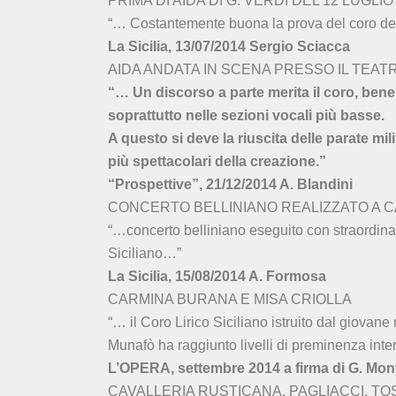
PRIMA DI AIDA DI G. VERDI DEL 12 LUGL
“… Costantemente buona la prova del coro d
La Sicilia, 13/07/2014 Sergio Sciacca
AIDA ANDATA IN SCENA PRESSO IL TEATR
“… Un discorso a parte merita il coro, ben
soprattutto nelle sezioni vocali più basse.
A questo si deve la riuscita delle parate mi
più spettacolari della creazione.”
“Prospettive”, 21/12/2014 A. Blandini
CONCERTO BELLINIANO REALIZZATO A CA
“…concerto belliniano eseguito con straordinar
Siciliano…”
La Sicilia, 15/08/2014 A. Formosa
CARMINA BURANA E MISA CRIOLLA
“… il Coro Lirico Siciliano istruito dal giova
Munafò ha raggiunto livelli di preminenza inte
L’OPERA, settembre 2014 a firma di G. M
CAVALLERIA RUSTICANA, PAGLIACCI, TO