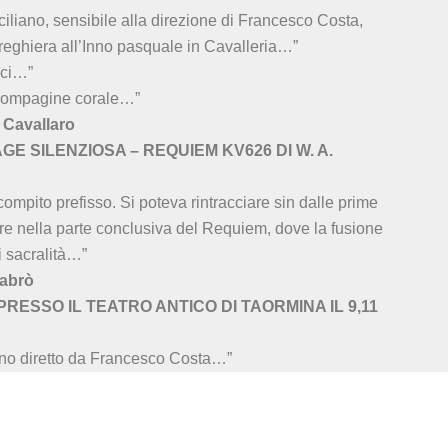
iliano, sensibile alla direzione di Francesco Costa,
Preghiera all’Inno pasquale in Cavalleria…”
cci…”
 compagine corale…”
 Cavallaro
E SILENZIOSA – REQUIEM KV626 DI W. A.
ompito prefisso. Si poteva rintracciare sin dalle prime
lare nella parte conclusiva del Requiem, dove la fusione
i sacralità…”
abrò
PRESSO IL TEATRO ANTICO DI TAORMINA IL 9,11
iano diretto da Francesco Costa…”