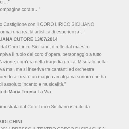
cci…”
 compagine corale…”
o Castiglione con il CORO LIRICO SICILIANO
 ormai una realtà artistica di esperienza…”
ULIANA CUTORE 13/07/2014
dal Coro Lirico Siciliano, diretto dal maestro
iva il ruolo del coro d’opera, personaggio a tutto
’azione, com’era nella tragedia greca. Misurato nella
va mai, ma si inseriva tra cantanti ed orchestra
buendo a creare un magico amalgama sonoro che ha
i assoluto incanto e musicalità.”
 di Maria Teresa La Via
mostrata dal Coro Lirico Siciliano istruito da
 BIOLCHINI